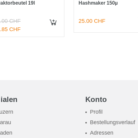
raktorbeutel 19l
Hashmaker 150µ
.00 CHF
25.00 CHF
IN DEN WARENKORB
.85 CHF
lialen
Konto
uzern
Profil
arau
Bestellungsverlauf
aden
Adressen