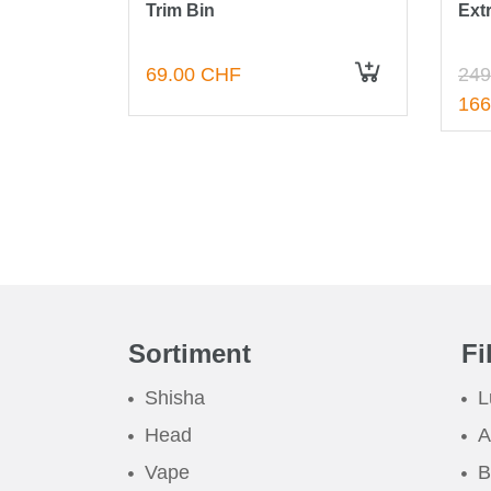
Trim Bin
Ext
69.00 CHF
249
IN DEN WARENKORB
166
Sortiment
Fi
Shisha
L
Head
A
Vape
B