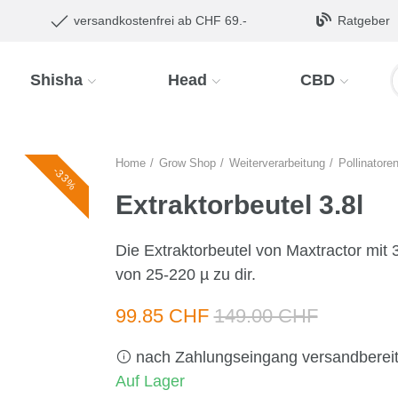
versandkostenfrei ab CHF 69.-
Ratgeber
Shisha
Head
CBD
Home
Grow Shop
Weiterverarbeitung
Pollinatore
-33%
Extraktorbeutel 3.8l
Die Extraktorbeutel von Maxtractor mit
von 25-220 µ zu dir.
99.85 CHF
149.00 CHF
nach Zahlungseingang versandberei
Auf Lager