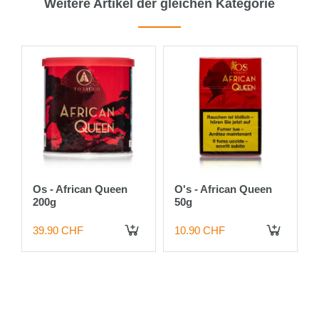
Weitere Artikel der gleichen Kategorie
Os - African Queen
O's - African Queen
200g
50g
39.90 CHF
10.90 CHF
 DEN WARENKORB
IN DEN WARENKORB
IN DEN WARENKORB