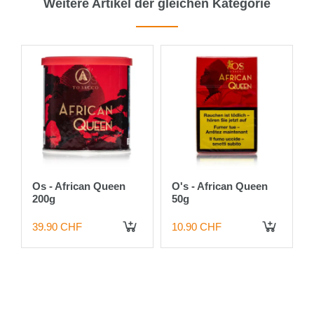
Weitere Artikel der gleichen Kategorie
Os - African Queen
O's - African Queen
200g
50g
39.90 CHF
10.90 CHF
 DEN WARENKORB
IN DEN WARENKORB
IN DEN WARENKORB