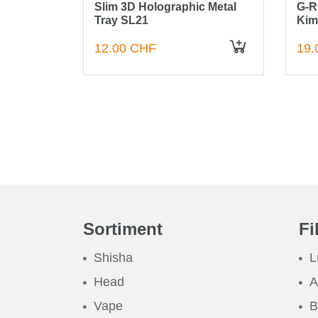
eige
Slim 3D Holographic Metal
G-R
Tray SL21
Kim
Tra
12.00 CHF
19.
IN DEN WARENKORB
IN DEN WARENKORB
Sortiment
Fi
Shisha
L
Head
A
Vape
B