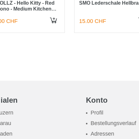
OLLZ - Hello Kitty - Red
SMO Lederschale Hellbr
ono - Medium Kitchen
y 17.5x27.5 cm
00 CHF
15.00 CHF
IN DEN WARENKORB
lialen
Konto
uzern
Profil
arau
Bestellungsverlauf
aden
Adressen