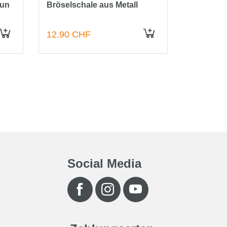
aun
Bröselschale aus Metall
Pulsar - 
Metal Rol
Skulls
12.90 CHF
24.90 C
IN DEN WARENKORB
IN DEN WARENKORB
19.90 C
Social Media