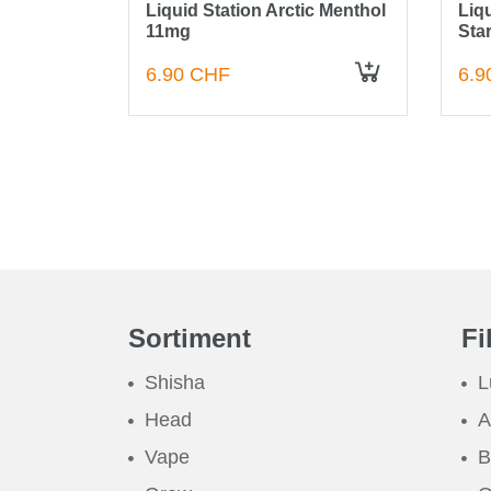
la 11mg
Liquid Station Arctic Menthol
Liq
11mg
Sta
6.90 CHF
6.9
IN DEN WARENKORB
IN DEN WARENKORB
Sortiment
Fi
Shisha
L
Head
A
Vape
B