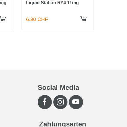
1mg
Liquid Station RY4 11mg
Liquid St
6.90 CHF
6.90 CH
IN DEN WARENKORB
IN DEN WARENKORB
Social Media
Zahlungsarten