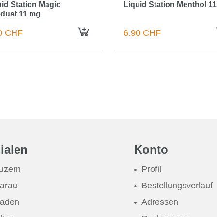
uid Station Magic
Liquid Station Menthol 1
rdust 11 mg
0 CHF
6.90 CHF
IN DEN WARENKORB
lialen
Konto
uzern
Profil
arau
Bestellungsverlauf
aden
Adressen