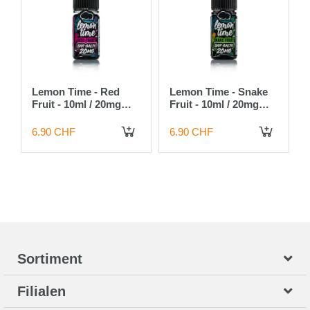
Lemon Time - Red
Lemon Time - Snake
Fruit - 10ml / 20mg
Fruit - 10ml / 20mg
Nikotinsalz
Nikotinsalz
6.90 CHF
6.90 CHF
 DEN WARENKORB
IN DEN WARENKORB
IN DEN WARENKORB
Sortiment
Filialen