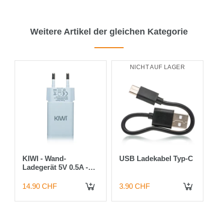
Weitere Artikel der gleichen Kategorie
NICHT AUF LAGER
KIWI - Wand-
USB Ladekabel Typ-C
Ladegerät 5V 0.5A -
Weiss
14.90 CHF
3.90 CHF
IN DEN WARENKORB