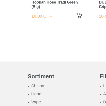
 Green
Hookah Hose Tradi Green
DUD
(Big)
Gri
10.00 CHF
10.
IN DEN WARENKORB
Sortiment
Fi
Shisha
L
Head
A
Vape
B