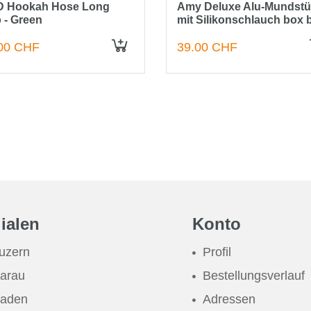
 Hookah Hose Long
Amy Deluxe Alu-Mundst
p - Green
mit Silikonschlauch box 
00 CHF
39.00 CHF
IN DEN WARENKORB
lialen
Konto
uzern
Profil
arau
Bestellungsverlauf
aden
Adressen