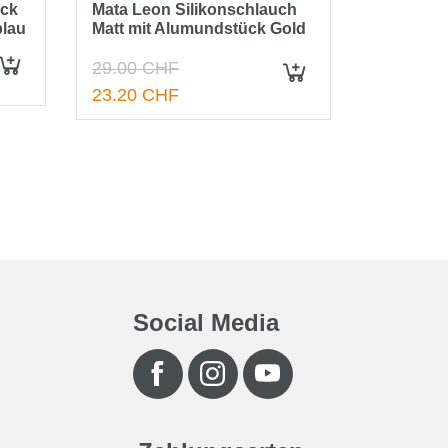
ück
Mata Leon Silikonschlauch
Amy Delu
blau
Matt mit Alumundstück Gold
mit Silik
Schwarz 
29.00 CHF
39.00 C
IN DEN WARENKORB
IN DEN WARENKORB
23.20 CHF
Social Media