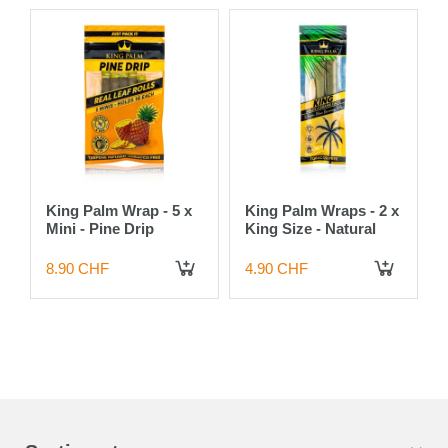
King Palm Wrap - 5 x
King Palm Wraps - 2 x
Mini - Pine Drip
King Size - Natural
8.90 CHF
4.90 CHF
 DEN WARENKORB
IN DEN WARENKORB
IN DEN WARENKORB