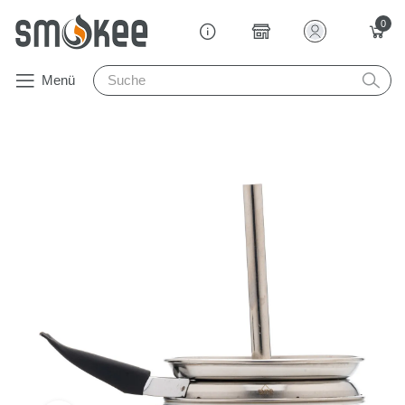
0
Menü