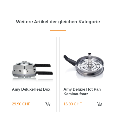
Weitere Artikel der gleichen Kategorie
5%
Amy DeluxeHeat Box
Amy Deluxe Hot Pan
Kaminaufsatz
29.90 CHF
16.90 CHF
 DEN WARENKORB
IN DEN WARENKORB
IN DEN WARENKORB