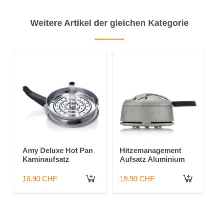
Weitere Artikel der gleichen Kategorie
5%
Amy Deluxe Hot Pan
Hitzemanagement
Kaminaufsatz
Aufsatz Aluminium
16.90 CHF
19.90 CHF
 DEN WARENKORB
IN DEN WARENKORB
IN DEN WARENKORB