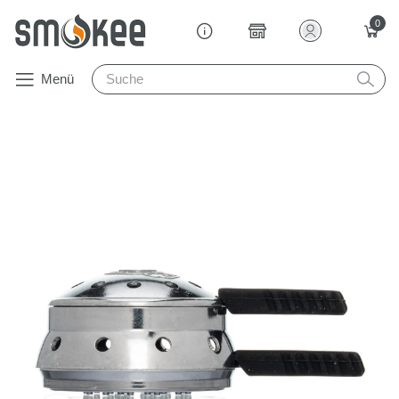
0
Menü