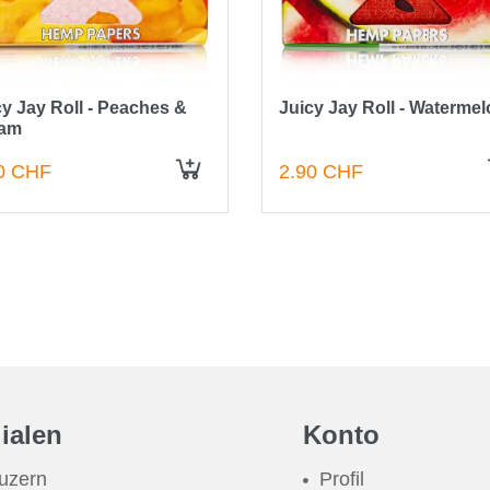
cy Jay Roll - Peaches &
Juicy Jay Roll - Waterme
am
0 CHF
2.90 CHF
IN DEN WARENKORB
lialen
Konto
uzern
Profil