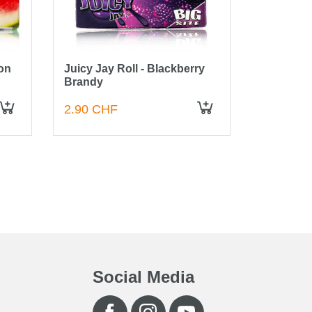
lon
Juicy Jay Roll - Blackberry
Juicy Jay
Brandy
Candy Bo
2.90 CHF
69.00 C
IN DEN WARENKORB
IN DEN WARENKORB
Social Media