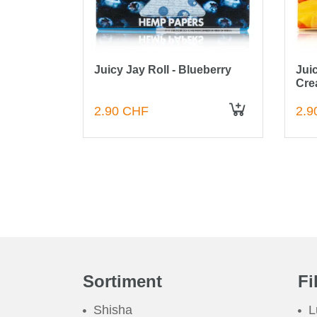
eberry
Juicy Jay Roll - Blueberry
Jui
Cre
2.90 CHF
2.9
IN DEN WARENKORB
Sortiment
Fi
Shisha
L