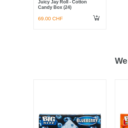
Juicy Jay Roll - Cotton
Candy Box (24)
69.00 CHF
Wei
GER