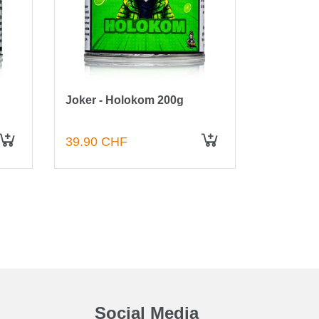
Joker - Holokom 200g
Joker - P
39.90 CHF
39.90 C
IN DEN WARENKORB
IN DEN WARENKORB
Social Media