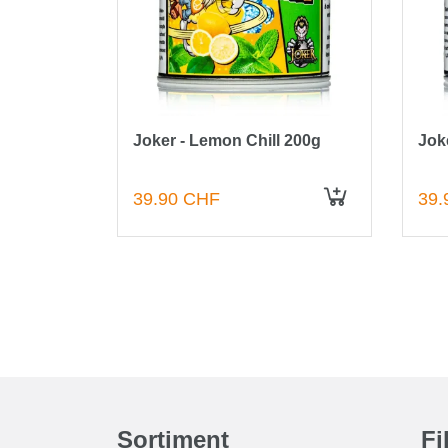
00g
Joker - Lemon Chill 200g
Jok
39.90 CHF
39.
IN DEN WARENKORB
IN DEN WARENKORB
Sortiment
Fi