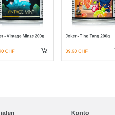
er - Vintage Minze 200g
Joker - Ting Tang 200g
90 CHF
39.90 CHF
IN DEN WARENKORB
lialen
Konto