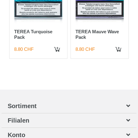
TEREA Turquoise
TEREA Mauve Wave
Pack
Pack
8.80 CHF
8.80 CHF
 DEN WARENKORB
IN DEN WARENKORB
IN DEN WARENKORB
Sortiment
Filialen
Konto