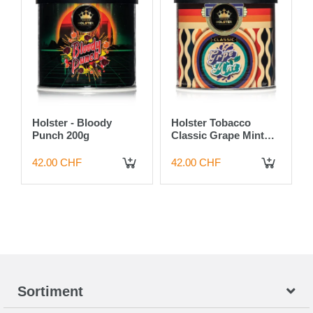
Holster - Bloody
Holster Tobacco
Punch 200g
Classic Grape Mint
200g
42.00 CHF
42.00 CHF
IN DEN WARENKORB
IN DEN WARENKORB
Sortiment