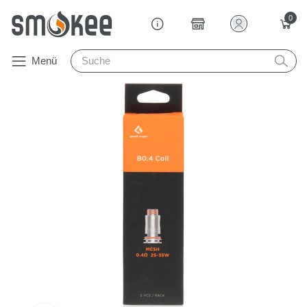
0
Menü