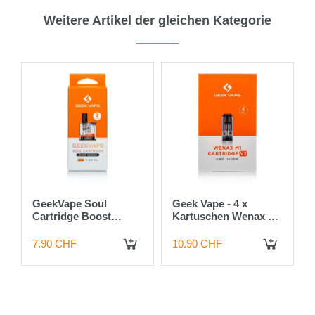
Weitere Artikel der gleichen Kategorie
7
GeekVape Soul
Geek Vape - 4 x
Cartridge Boost
Kartuschen Wenax M1
Version 0.6 Ohm, 4 ml 
V2 - 0.8 Ohm
2 Pods
7.90 CHF
10.90 CHF
 DEN WARENKORB
IN DEN WARENKORB
IN DEN WARENKORB