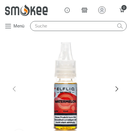
0
Menü