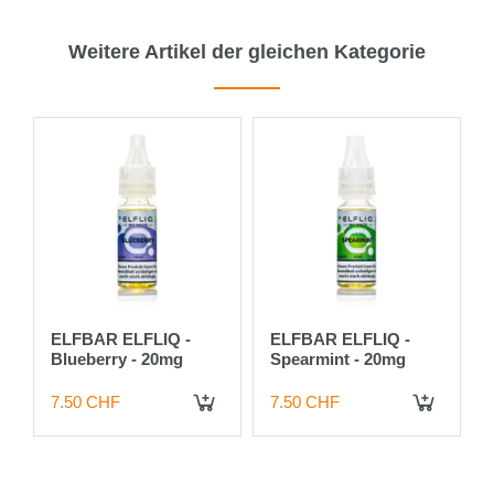
Weitere Artikel der gleichen Kategorie
ELFBAR ELFLIQ -
ELFBAR ELFLIQ -
Blueberry - 20mg
Spearmint - 20mg
7.50 CHF
7.50 CHF
 DEN WARENKORB
IN DEN WARENKORB
IN DEN WARENKORB