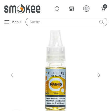
0
Menü