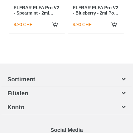
ELFBAR ELFA Pro V2
ELFBAR ELFA Pro V2
- Spearmint - 2ml
- Blueberry - 2ml Pods
Pods / 20mg / 2 Stück
/ 20mg / 2 Stück
9.90 CHF
9.90 CHF
 DEN WARENKORB
IN DEN WARENKORB
IN DEN WARENKORB
Sortiment
Filialen
Konto
Social Media