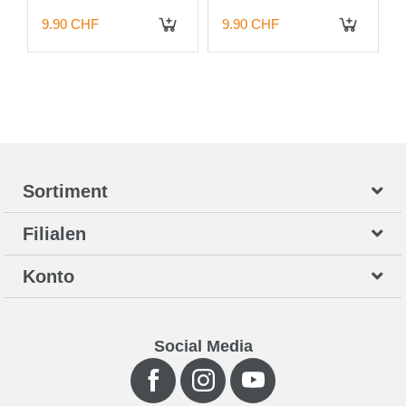
Pods / 20mg / 2 Stück
/ 20mg / 2 Stück
9.90 CHF
9.90 CHF
 DEN WARENKORB
IN DEN WARENKORB
IN DEN WARENKORB
Sortiment
Filialen
Konto
Social Media