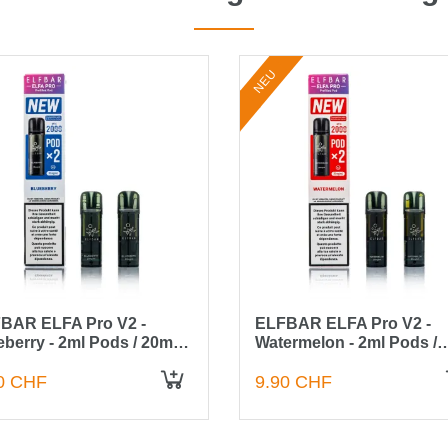
NEU
BAR ELFA Pro V2 -
ELFBAR ELFA Pro V2 -
eberry - 2ml Pods / 20mg /
Watermelon - 2ml Pods /
tück
20mg / 2 Stück
0 CHF
9.90 CHF
IN DEN WARENKORB