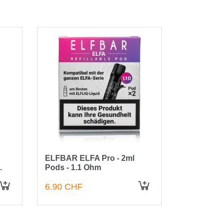
ELFBAR ELFA Pro - 2ml
ELFBAR E
Pods - 1.1 Ohm
Banana - 
Stück
6.90 CHF
9.90 CH
IN DEN WARENKORB
IN DEN WARENKORB