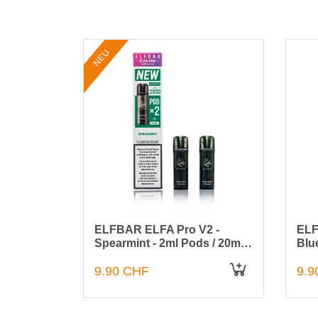
NEU
2 -
ELFBAR ELFA Pro V2 -
ELF
0mg / 2
Spearmint - 2ml Pods / 20mg
Blu
/ 2 Stück
2 S
9.90 CHF
9.9
IN DEN WARENKORB
IN DEN WARENKORB