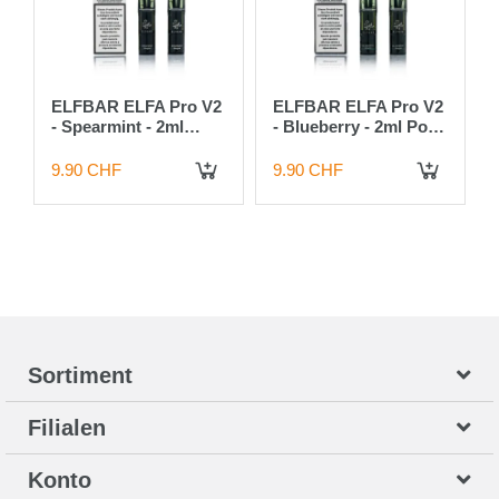
ELFBAR ELFA Pro V2
ELFBAR ELFA Pro V2
- Spearmint - 2ml
- Blueberry - 2ml Pods
Pods / 20mg / 2 Stück
/ 20mg / 2 Stück
9.90 CHF
9.90 CHF
 DEN WARENKORB
IN DEN WARENKORB
IN DEN WARENKORB
Sortiment
Filialen
Konto