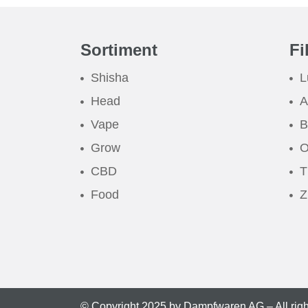
Sortiment
Fi
Shisha
L
Head
A
Vape
B
Grow
O
CBD
T
Food
Z
© Copyright 2025 by Dampfwaren AG – All rig