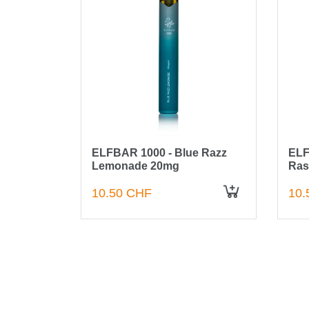
eberry
ELFBAR 1000 - Blue Razz
ELF
Lemonade 20mg
Ras
10.50 CHF
10.
IN DEN WARENKORB