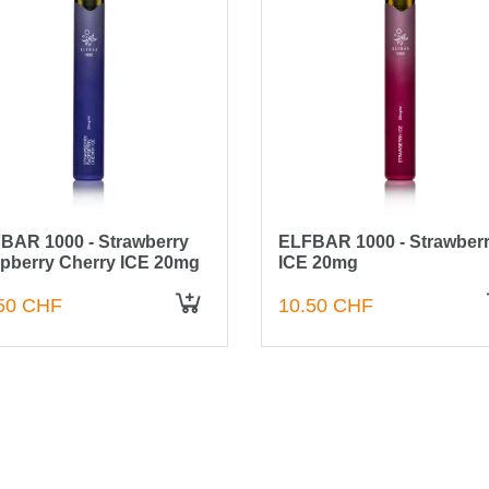
BAR 1000 - Strawberry
ELFBAR 1000 - Strawber
pberry Cherry ICE 20mg
ICE 20mg
50 CHF
10.50 CHF
IN DEN WARENKORB