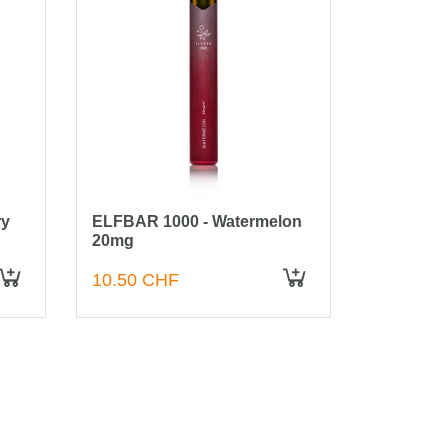
ry
ELFBAR 1000 - Watermelon
ELFBAR 1
20mg
20mg
10.50 CHF
10.50 C
IN DEN WARENKORB
IN DEN WARENKORB