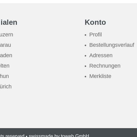
lialen
Konto
uzern
Profil
arau
Bestellungsverlauf
aden
Adressen
lten
Rechnungen
hun
Merkliste
ürich
hts reserved • swissmade by
toweb GmbH