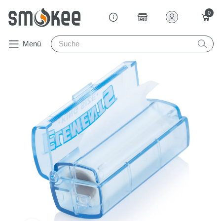
0
Menü