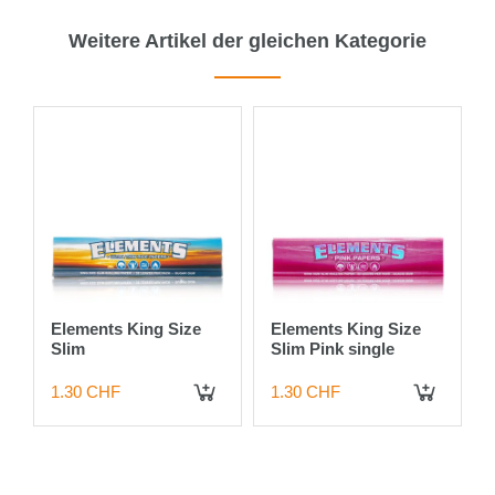
Weitere Artikel der gleichen Kategorie
Elements King Size
Elements King Size
Slim
Slim Pink single
1.30 CHF
1.30 CHF
 DEN WARENKORB
IN DEN WARENKORB
IN DEN WARENKORB