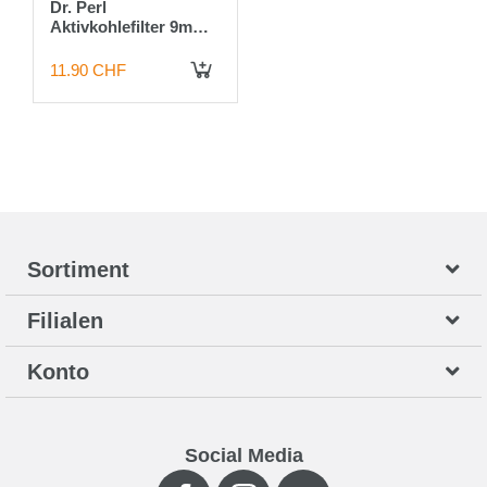
Dr. Perl
Aktivkohlefilter 9mm
(100 Stk./Pack)
11.90 CHF
IN DEN WARENKORB
Sortiment
Filialen
Konto
Social Media