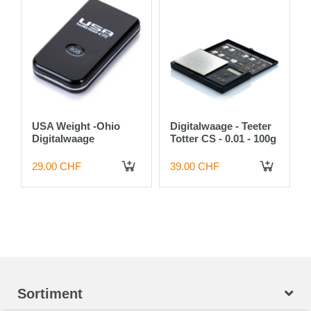
USA Weight -Ohio
Digitalwaage - Teeter
Digitalwaage
Totter CS - 0.01 - 100g
29.00 CHF
39.00 CHF
IN DEN WARENKORB
IN DEN WARENKORB
Sortiment