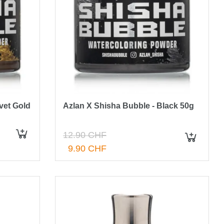
vet Gold
Azlan X Shisha Bubble - Black 50g
12.90 CHF
IN DEN WARENKORB
IN DEN WARENKORB
9.90 CHF