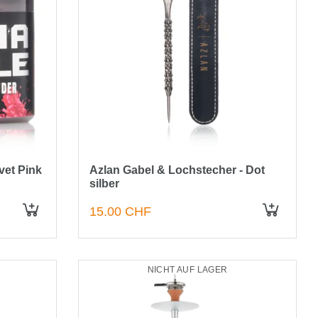
vet Pink
Azlan Gabel & Lochstecher - Dot
silber
15.00 CHF
IN DEN WARENKORB
IN DEN WARENKORB
NICHT AUF LAGER