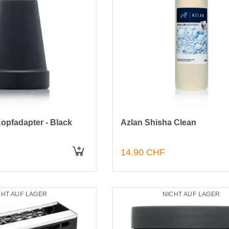
opfadapter - Black
Azlan Shisha Clean
14.90 CHF
IN DEN WARENKORB
CHT AUF LAGER
NICHT AUF LAGER