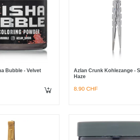
a Bubble - Velvet
Azlan Crunk Kohlezange - S
g
Haze
8.90 CHF
IN DEN WARENKORB