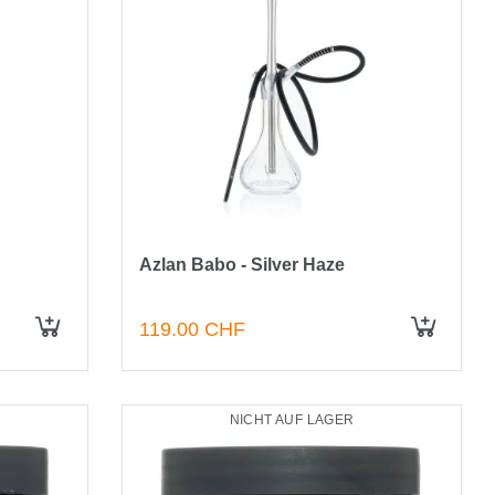
Azlan Babo - Silver Haze
119.00 CHF
IN DEN WARENKORB
NICHT AUF LAGER