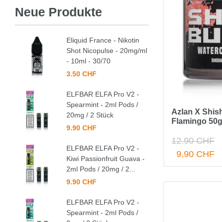
Neue Produkte
Eliquid France - Nikotin
Shot Nicopulse - 20mg/ml
- 10ml - 30/70
3.50 CHF
ELFBAR ELFA Pro V2 -
Spearmint - 2ml Pods /
Azlan X Shish
20mg / 2 Stück
Flamingo 50
9.90 CHF
12.90 CHF
ELFBAR ELFA Pro V2 -
9.90 CHF
Kiwi Passionfruit Guava -
2ml Pods / 20mg / 2...
9.90 CHF
ELFBAR ELFA Pro V2 -
Spearmint - 2ml Pods /