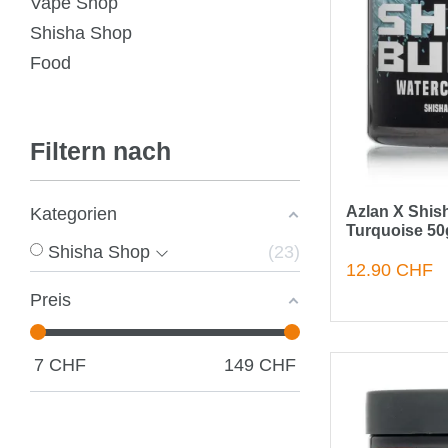
Vape Shop
Shisha Shop
Food
Filtern nach
Azlan X Shish
Kategorien
Turquoise 50
Shisha Shop
23
12.90 CHF
Preis
7
CHF
149
CHF