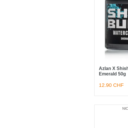
Azlan X Shish
Emerald 50g
12.90 CHF
NI