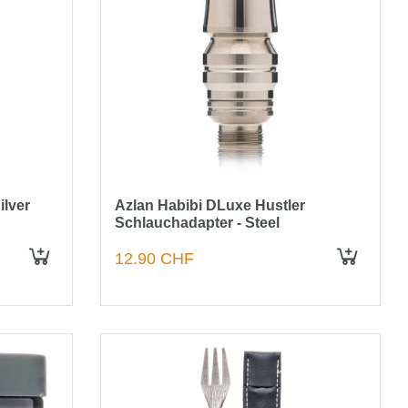
ilver
Azlan Habibi DLuxe Hustler
Schlauchadapter - Steel
12.90 CHF
IN DEN WARENKORB
IN DEN WARENKORB