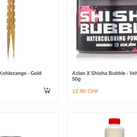
Kohlezange - Gold
Azlan X Shisha Bubble - Vel
50g
12.90 CHF
IN DEN WARENKORB