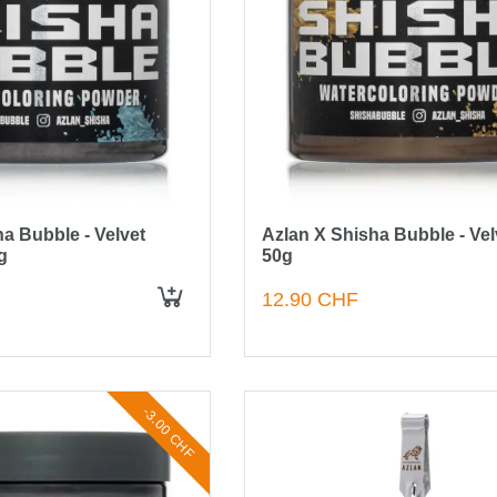
a Bubble - Velvet
Azlan X Shisha Bubble - Vel
g
50g
12.90 CHF
IN DEN WARENKORB
-3.00 CHF