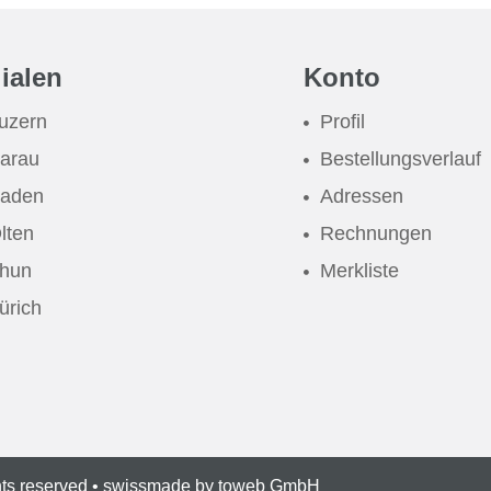
lialen
Konto
uzern
Profil
arau
Bestellungsverlauf
aden
Adressen
lten
Rechnungen
hun
Merkliste
ürich
hts reserved • swissmade by
toweb GmbH