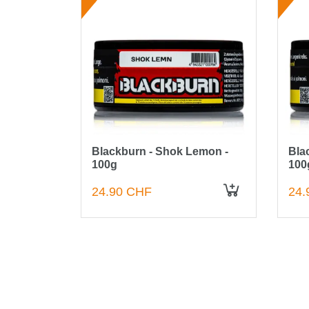
 - 200g
Blackburn - Shok Lemon -
Bla
100g
100
24.90 CHF
24.
IN DEN WARENKORB
IN DEN WARENKORB