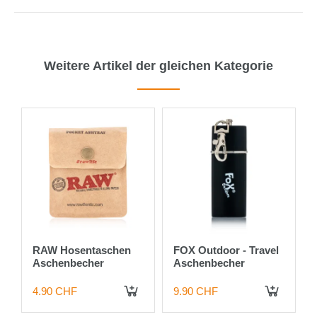
Weitere Artikel der gleichen Kategorie
3%
RAW Hosentaschen
FOX Outdoor - Travel
Aschenbecher
Aschenbecher
4.90 CHF
9.90 CHF
 DEN WARENKORB
IN DEN WARENKORB
IN DEN WARENKORB