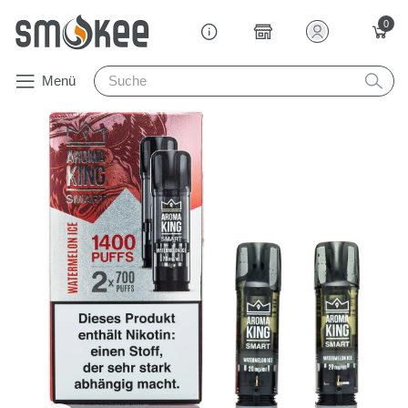
0
Menü