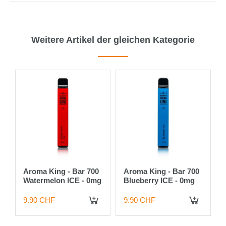
Weitere Artikel der gleichen Kategorie
Aroma King - Bar 700
Aroma King - Bar 700
Watermelon ICE - 0mg
Blueberry ICE - 0mg
9.90 CHF
9.90 CHF
IN DEN WARENKORB
IN DEN WARENKORB