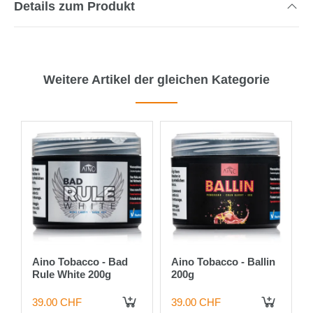
Details zum Produkt
Weitere Artikel der gleichen Kategorie
Aino Tobacco - Bad
Aino Tobacco - Ballin
Rule White 200g
200g
39.00 CHF
39.00 CHF
IN DEN WARENKORB
IN DEN WARENKORB