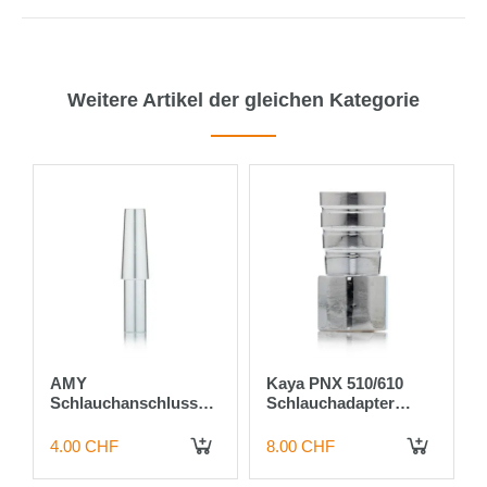
Weitere Artikel der gleichen Kategorie
AMY
Kaya PNX 510/610
Schlauchanschluss
Schlauchadapter
Silver
Chrom
4.00 CHF
8.00 CHF
 DEN WARENKORB
IN DEN WARENKORB
IN DEN WARENKORB