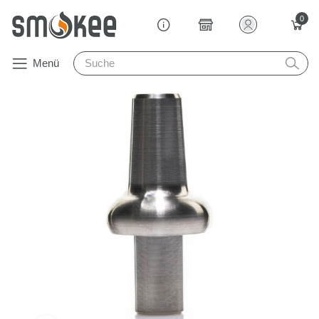
0
Menü