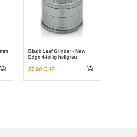
62mm
Black Leaf Grinder - New
Amsterda
Edge 4-teilig hellgrau
Fenstergri
63mm
27.90 CHF
24.90 C
IN DEN WARENKORB
IN DEN WARENKORB