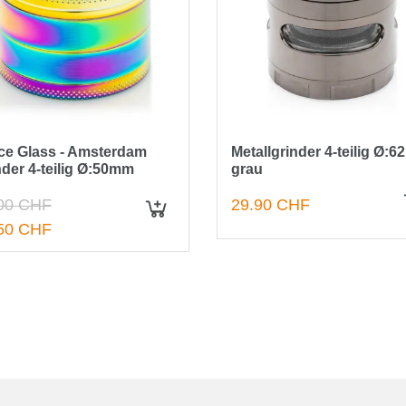
ce Glass - Amsterdam
Metallgrinder 4-teilig Ø:
nder 4-teilig Ø:50mm
grau
00 CHF
29.90 CHF
IN DEN WARENKORB
50 CHF