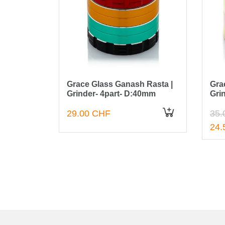
en
Grace Glass Ganash Rasta |
Gra
Series -
Grinder- 4part- D:40mm
Gri
29.00 CHF
35.
IN DEN WARENKORB
IN DEN WARENKORB
24.