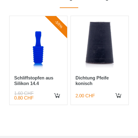
9%
-50%
Schliffstopfen aus
Dichtung Pfeife
Silikon 14.4
konisch
1.60 CHF
2.00 CHF
0.80 CHF
IN DEN WARENKORB
IN DEN WARENKORB