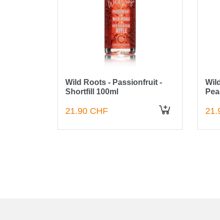
Wild Roots - Passionfruit -
Wil
l 100ml
Shortfill 100ml
Peac
21.90 CHF
21.
IN DEN WARENKORB
IN DEN WARENKORB