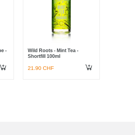
e -
Wild Roots - Mint Tea -
Wild Root
Shortfill 100ml
Shortfill
21.90 CHF
21.90 C
IN DEN WARENKORB
IN DEN WARENKORB