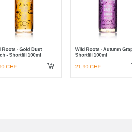
d Roots - Gold Dust
Wild Roots - Autumn Grap
h - Shortfill 100ml
Shortfill 100ml
90 CHF
21.90 CHF
IN DEN WARENKORB