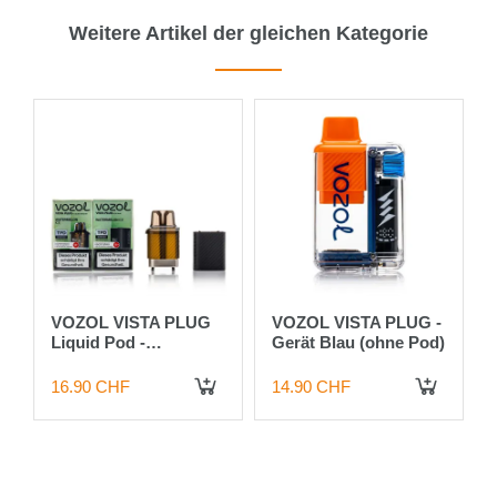
Weitere Artikel der gleichen Kategorie
VOZOL VISTA PLUG
VOZOL VISTA PLUG -
Liquid Pod -
Gerät Blau (ohne Pod)
Watermelon ICE - 0mg
16.90 CHF
14.90 CHF
IN DEN WARENKORB
IN DEN WARENKORB