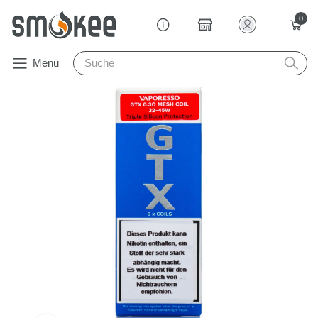
0
Menü