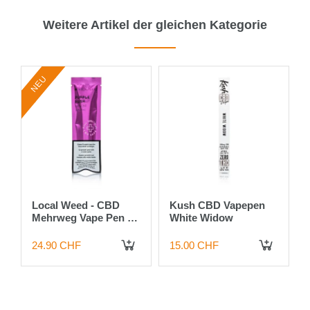
Weitere Artikel der gleichen Kategorie
NEU
Local Weed - CBD
Kush CBD Vapepen
Mehrweg Vape Pen -
White Widow
Purple Kush - 40%
24.90 CHF
15.00 CHF
IN DEN WARENKORB
IN DEN WARENKORB