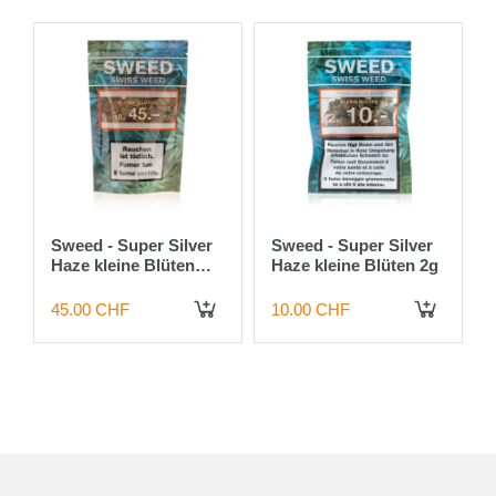
Sweed - Super Silver
Sweed - Super Silver
Haze kleine Blüten
Haze kleine Blüten 2g
10g
45.00 CHF
10.00 CHF
 DEN WARENKORB
IN DEN WARENKORB
IN DEN WARENKORB