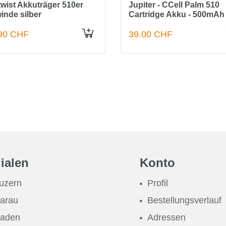
twist Akkuträger 510er
Jupiter - CCell Palm 510
inde silber
Cartridge Akku - 500mAh 
Schwarz
90 CHF
39.00 CHF
lialen
Konto
uzern
Profil
arau
Bestellungsverlauf
aden
Adressen