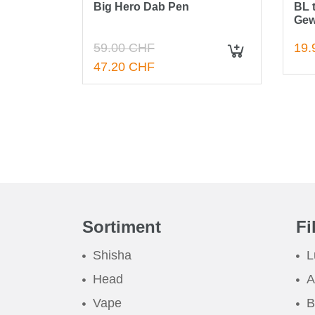
Big Hero Dab Pen
BL 
Gew
59.00 CHF
19.
IN DEN WARENKORB
47.20 CHF
Sortiment
Fi
Shisha
L
Head
A
Vape
B