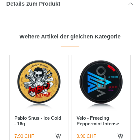
Details zum Produkt
Weitere Artikel der gleichen Kategorie
Pablo Snus - Ice Cold
Velo - Freezing
- 16g
Peppermint Intense
17mg
7.90 CHF
9.90 CHF
 DEN WARENKORB
IN DEN WARENKORB
IN DEN WARENKORB