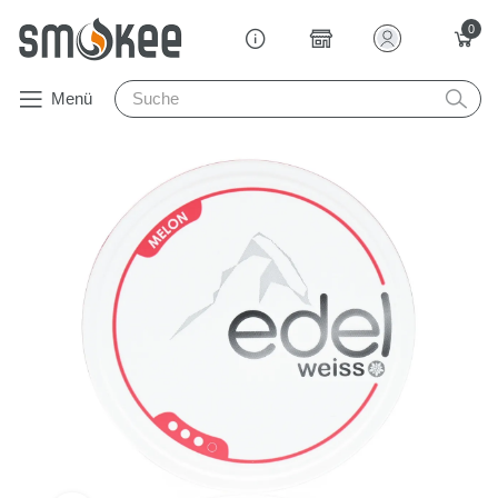
0
Menü