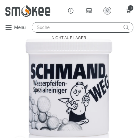
0
Menü
NICHT AUF LAGER