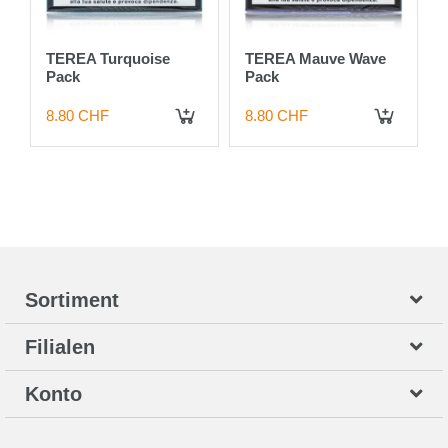
TEREA Turquoise
TEREA Mauve Wave
Pack
Pack
8.80 CHF
8.80 CHF
 DEN WARENKORB
IN DEN WARENKORB
IN DEN WARENKORB
Sortiment
Filialen
Konto