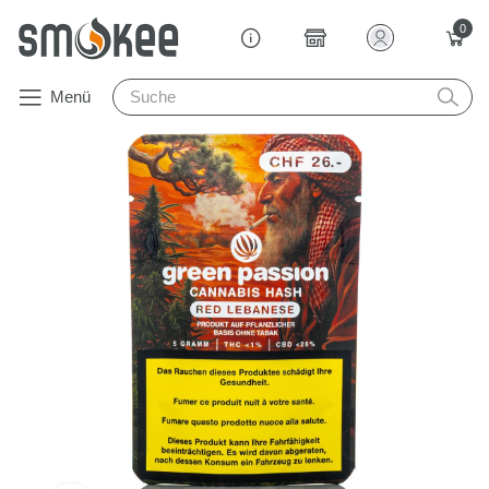
0
Menü