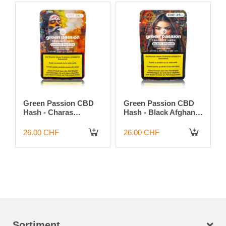
Green Passion CBD
Green Passion CBD
Hash - Charas
Hash - Black Afghan -
Passion - 5g
5g
26.00 CHF
26.00 CHF
IN DEN WARENKORB
IN DEN WARENKORB
Sortiment