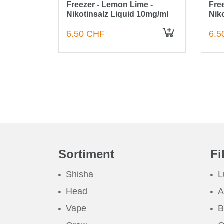
n -
Freezer - Lemon Lime -
Free
10mg/ml
Nikotinsalz Liquid 10mg/ml
Nik
6.50 CHF
6.5
Sortiment
Fi
Shisha
L
Head
A
Vape
B