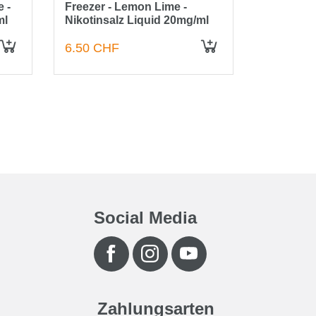
 -
Freezer - Lemon Lime -
Freezer -
ml
Nikotinsalz Liquid 20mg/ml
Nikotinsa
6.50 CHF
6.50 CH
Social Media
Zahlungsarten