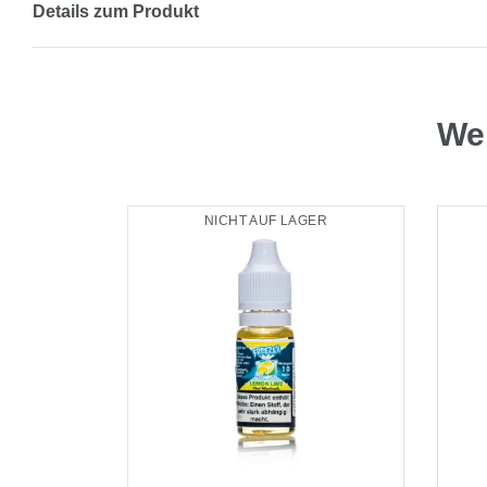
Details zum Produkt
Wei
GER
NICHT AUF LAGER