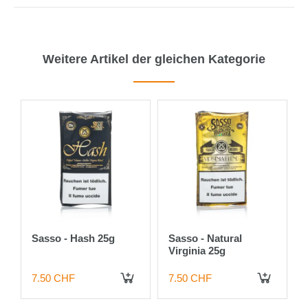
Weitere Artikel der gleichen Kategorie
Sasso - Hash 25g
Sasso - Natural
Virginia 25g
7.50 CHF
7.50 CHF
 DEN WARENKORB
IN DEN WARENKORB
IN DEN WARENKORB