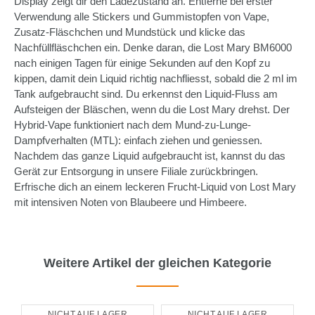
Display zeigt dir den Ladezustand an. Entferne bei erster
Verwendung alle Stickers und Gummistopfen von Vape,
Zusatz-Fläschchen und Mundstück und klicke das
Nachfüllfläschchen ein. Denke daran, die Lost Mary BM6000
nach einigen Tagen für einige Sekunden auf den Kopf zu
kippen, damit dein Liquid richtig nachfliesst, sobald die 2 ml im
Tank aufgebraucht sind. Du erkennst den Liquid-Fluss am
Aufsteigen der Bläschen, wenn du die Lost Mary drehst. Der
Hybrid-Vape funktioniert nach dem Mund-zu-Lunge-
Dampfverhalten (MTL): einfach ziehen und geniessen.
Nachdem das ganze Liquid aufgebraucht ist, kannst du das
Gerät zur Entsorgung in unsere Filiale zurückbringen.
Erfrische dich an einem leckeren Frucht-Liquid von Lost Mary
mit intensiven Noten von Blaubeere und Himbeere.
Weitere Artikel der gleichen Kategorie
NICHT AUF LAGER
NICHT AUF LAGER