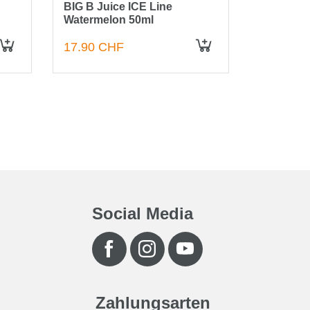
BIG B Juice ICE Line
BIG B Ju
Watermelon 50ml
Blueberr
17.90 CHF
17.90 C
IN DEN WARENKORB
IN DEN WARENKORB
Social Media
Zahlungsarten