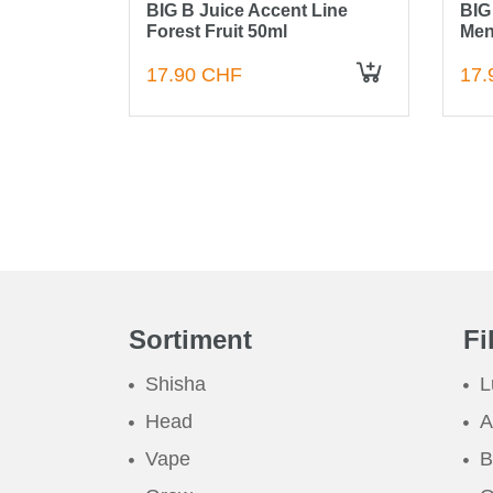
Line
BIG B Juice Accent Line
BIG
Forest Fruit 50ml
Men
17.90 CHF
17.
IN DEN WARENKORB
IN DEN WARENKORB
Sortiment
Fi
Shisha
L
Head
A
Vape
B