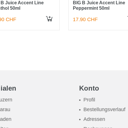
 B Juice Accent Line
BIG B Juice Accent Line
thol 50ml
Peppermint 50ml
90 CHF
17.90 CHF
IN DEN WARENKORB
lialen
Konto
uzern
Profil
arau
Bestellungsverlauf
aden
Adressen