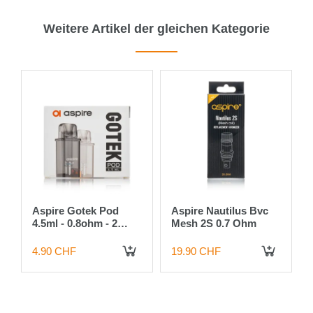
Weitere Artikel der gleichen Kategorie
Aspire Gotek Pod
Aspire Nautilus Bvc
4.5ml - 0.8ohm - 2
Mesh 2S 0.7 Ohm
Stück
4.90 CHF
19.90 CHF
 DEN WARENKORB
IN DEN WARENKORB
IN DEN WARENKORB