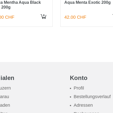
a Mentha Aqua Black
Aqua Menta Exotic 200g
 200g
00 CHF
42.00 CHF
IN DEN WARENKORB
lialen
Konto
uzern
Profil
arau
Bestellungsverlauf
aden
Adressen