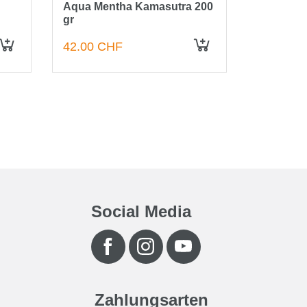
Aqua Mentha Kamasutra 200
Aqua Men
gr
200g
42.00 CHF
42.00 C
IN DEN WARENKORB
IN DEN WARENKORB
Social Media
Zahlungsarten