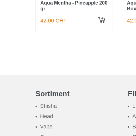
 and
Aqua Mentha - Pineapple 200
Aqu
gr
Box
42.00 CHF
42.
IN DEN WARENKORB
Sortiment
Fi
Shisha
L
Head
A
Vape
B